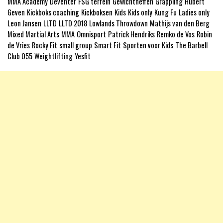
MMA Academy
Deventer
FSG terrein
Gewichtheffen
Grappling
Hubert
Geven
Kickboks coaching
Kickboksen
Kids
Kids only
Kung Fu
Ladies only
Leon Jansen
LLTD
LLTD 2018
Lowlands Throwdown
Mathijs van den Berg
Mixed Martial Arts
MMA
Omnisport
Patrick Hendriks
Remko de Vos
Robin
de Vries
Rocky Fit
small group
Smart Fit
Sporten voor Kids
The Barbell
Club 055
Weightlifting
Yesfit