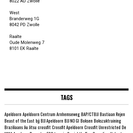
8022 AD Zwolle
West
Branderweg 1G
8042 PD Zwolle
Raalte
Oude Molenweg 7
8101 EK Raalte
TAGS
Apeldoorn
Apeldoorn Centrum
Arnhemseweg
BAP/CTBJJ
Bastiaan Rejen
Beast of the East
bjj
BJJ Apeldoorn
BJJ NO GI
Boksen
Bokszaktraining
Braziliaans Jiu Jitsu
crossfit
Crossfit Apeldoorn
Crossfit Unrestricted
De