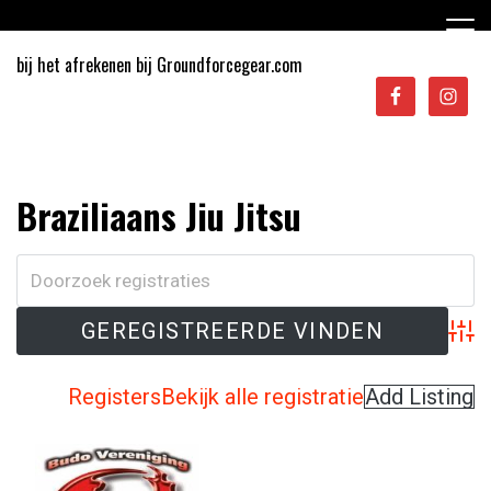
Ga
naar
de
bij het afrekenen bij Groundforcegear.com
inhoud
Sporten in Apeldoorn
Braziliaans Jiu Jitsu
Adva
Registers
Bekijk alle registratie
Add Listing