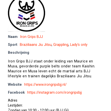
Naam
Iron Grips BJJ
Sport
Braziliaans Jiu Jitsu
,
Grappling
,
Lady's only
Beschrijving
Iron Grips BJJ staat onder leiding van Maurice en
Musa, gevorderde purple belts onder team Kaishin.
Maurice en Musa leven echt de martial arts BJJ
lifestyle en trainen dagelijks Braziliaans Jiu Jitsu.
Website
https://www.irongripsbjj.nl/
Facebook
https://instagram.com/irongripsbjj
Adres
Lestijden:
Zondag van 10:30 - 12:00 uur (BJJ Gi)