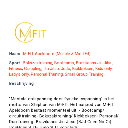
Naam
M-FIT Apeldoorn (Muscle & Mind Fit)
Sport
Bokszaktraining
,
Bootcamp
,
Braziliaans Jiu Jitsu
,
Fitness
,
Grappling
,
Jiu Jitsu
,
Judo
,
Kickboksen
,
Kids only
,
Lady's only
,
Personal Training
,
Small Group Training
Beschrijving
"Mentale ontspanning door fysieke inspanning" is het
motto van Stephan van M-FIT. Het aanbod van M-FIT
Apeldoorn bestaat momenteel uit: - Bootcamp/
circuittraining- Bokszaktraining/ Kickboksen- Personal/
Duo training- Braziliaans Jiu Jitsu (BJJ Gi en No Gi) -
IronGrips BJJ- Judo/BJJ voor kids