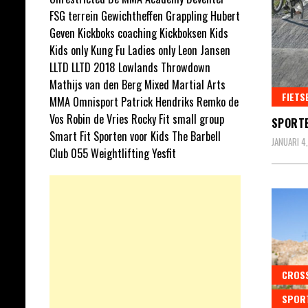
FSG terrein
Gewichtheffen
Grappling
Hubert
Geven
Kickboks coaching
Kickboksen
Kids
Kids only
Kung Fu
Ladies only
Leon Jansen
LLTD
LLTD 2018
Lowlands Throwdown
Mathijs van den Berg
Mixed Martial Arts
FIETS
MMA
Omnisport
Patrick Hendriks
Remko de
Vos
Robin de Vries
Rocky Fit
small group
SPORTE
Smart Fit
Sporten voor Kids
The Barbell
JANUARI 4
Club 055
Weightlifting
Yesfit
CROSS
SPORT