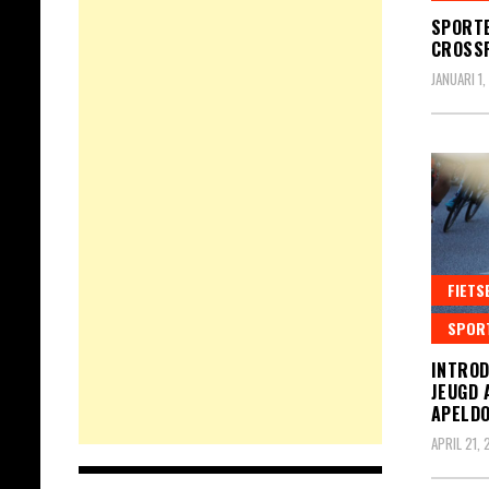
SPORTE
CROSSF
JANUARI 1
FIETS
SPORT
INTROD
JEUGD 
APELD
APRIL 21, 