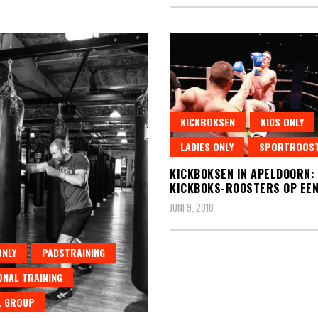
KICKBOKSEN
KIDS ONLY
LADIES ONLY
SPORTROOS
KICKBOKSEN IN APELDOORN:
KICKBOKS-ROOSTERS OP EEN
JUNI 9, 2018
ONLY
PADSTRAINING
NAL TRAINING
L GROUP