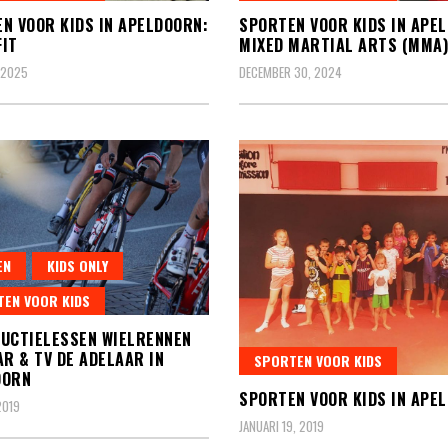
N VOOR KIDS IN APELDOORN:
SPORTEN VOOR KIDS IN APE
IT
MIXED MARTIAL ARTS (MMA)
, 2025
DECEMBER 30, 2024
EN
KIDS ONLY
EN VOOR KIDS
UCTIELESSEN WIELRENNEN
AR & TV DE ADELAAR IN
SPORTEN VOOR KIDS
OORN
SPORTEN VOOR KIDS IN APE
2019
JANUARI 19, 2019