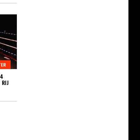
TER
 4
 RIJ