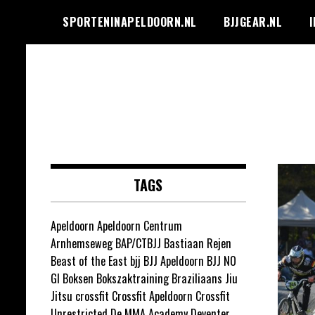
Ga
SPORTENINAPELDOORN.NL
BJJGEAR.NL
I
naar
de
inhoud
Sporten in
Apeldoorn
TAGS
Apeldoorn
Apeldoorn Centrum
Arnhemseweg
BAP/CTBJJ
Bastiaan Rejen
Beast of the East
bjj
BJJ Apeldoorn
BJJ NO
GI
Boksen
Bokszaktraining
Braziliaans Jiu
Jitsu
crossfit
Crossfit Apeldoorn
Crossfit
Unrestricted
De MMA Academy
Deventer