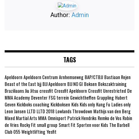
Author:
Admin
TAGS
Apeldoorn
Apeldoorn Centrum
Arnhemseweg
BAP/CTBJJ
Bastiaan Rejen
Beast of the East
bjj
BJJ Apeldoorn
BJJ NO GI
Boksen
Bokszaktraining
Braziliaans Jiu Jitsu
crossfit
Crossfit Apeldoorn
Crossfit Unrestricted
De
MMA Academy
Deventer
FSG terrein
Gewichtheffen
Grappling
Hubert
Geven
Kickboks coaching
Kickboksen
Kids
Kids only
Kung Fu
Ladies only
Leon Jansen
LLTD
LLTD 2018
Lowlands Throwdown
Mathijs van den Berg
Mixed Martial Arts
MMA
Omnisport
Patrick Hendriks
Remko de Vos
Robin
de Vries
Rocky Fit
small group
Smart Fit
Sporten voor Kids
The Barbell
Club 055
Weightlifting
Yesfit