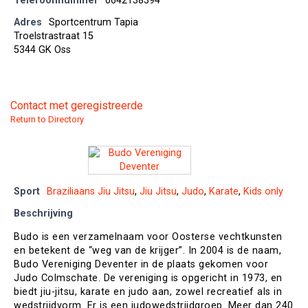
Telefoonnummer
0642138394
Adres
Sportcentrum Tapia
Troelstrastraat 15
5344 GK Oss
Contact met geregistreerde
Return to Directory
Sport
Braziliaans Jiu Jitsu
,
Jiu Jitsu
,
Judo
,
Karate
,
Kids only
Beschrijving
Budo is een verzamelnaam voor Oosterse vechtkunsten
en betekent de “weg van de krijger”. In 2004 is de naam,
Budo Vereniging Deventer in de plaats gekomen voor
Judo Colmschate. De vereniging is opgericht in 1973, en
biedt jiu-jitsu, karate en judo aan, zowel recreatief als in
wedstrijdvorm. Er is een judowedstrijdgroep. Meer dan 240