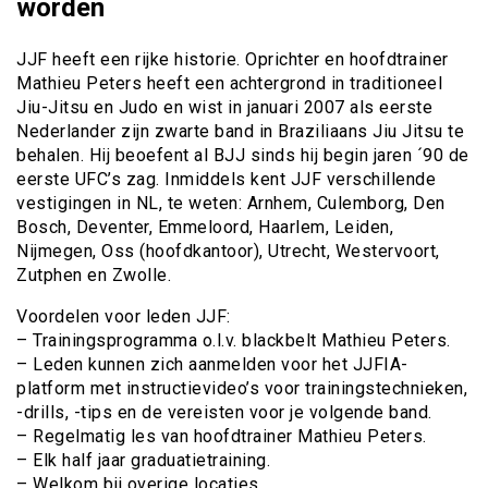
worden
JJF heeft een rijke historie. Oprichter en hoofdtrainer
Mathieu Peters heeft een achtergrond in traditioneel
Jiu-Jitsu en Judo en wist in januari 2007 als eerste
Nederlander zijn zwarte band in Braziliaans Jiu Jitsu te
behalen. Hij beoefent al BJJ sinds hij begin jaren ´90 de
eerste UFC’s zag. Inmiddels kent JJF verschillende
vestigingen in NL, te weten: Arnhem, Culemborg, Den
Bosch, Deventer, Emmeloord, Haarlem, Leiden,
Nijmegen, Oss (hoofdkantoor), Utrecht, Westervoort,
Zutphen en Zwolle.
Voordelen voor leden JJF:
– Trainingsprogramma o.l.v. blackbelt Mathieu Peters.
– Leden kunnen zich aanmelden voor het JJFIA-
platform met instructievideo’s voor trainingstechnieken,
-drills, -tips en de vereisten voor je volgende band.
– Regelmatig les van hoofdtrainer Mathieu Peters.
– Elk half jaar graduatietraining.
– Welkom bij overige locaties.