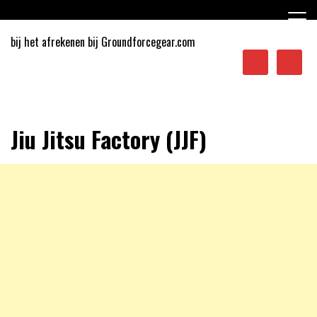
Ga
naar
de
bij het afrekenen bij Groundforcegear.com
inhoud
Sporten in Apeldoorn
Jiu Jitsu Factory (JJF)