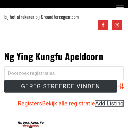
Ga
naar
de
bij het afrekenen bij Groundforcegear.com
inhoud
Sporten in Apeldoorn
Ng Ying Kungfu Apeldoorn
Adva
Registers
Bekijk alle registratie
Add Listing