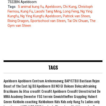
7322BN Apeldoorn
Tags
5 animal kung fu
,
Apeldoorn
,
Chi Kung
,
Christoph
Fiernou
,
Kung Fu
,
Laoshi Tang Ming
,
Long Feng
,
Ng Ying
Kungfu
,
Ng Ying Kungfu Apeldoorn
,
Patrick van Steen
,
Rising Dragon
,
Sportschool van Steen
,
Tai Chi Chuan
,
The
Gym van Steen
TAGS
Apeldoorn
Apeldoorn Centrum
Arnhemseweg
BAP/CTBJJ
Bastiaan Rejen
Beast of the East
bjj
BJJ Apeldoorn
BJJ NO GI
Boksen
Bokszaktraining
Braziliaans Jiu Jitsu
crossfit
Crossfit Apeldoorn
Crossfit Unrestricted
De
MMA Academy
Deventer
FSG terrein
Gewichtheffen
Grappling
Hubert
Geven
Kickboks coaching
Kickboksen
Kids
Kids only
Kung Fu
Ladies only