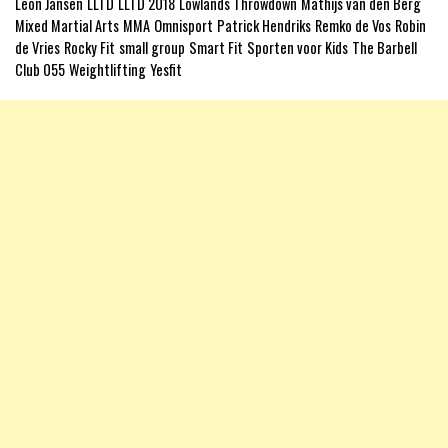
Leon Jansen
LLTD
LLTD 2018
Lowlands Throwdown
Mathijs van den Berg
Mixed Martial Arts
MMA
Omnisport
Patrick Hendriks
Remko de Vos
Robin
de Vries
Rocky Fit
small group
Smart Fit
Sporten voor Kids
The Barbell
Club 055
Weightlifting
Yesfit