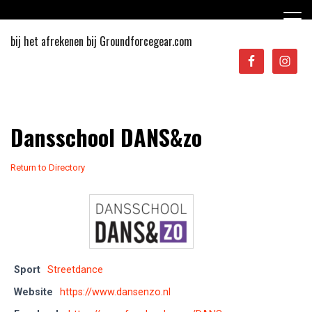
Ga
naar
de
bij het afrekenen bij Groundforcegear.com
inhoud
Sporten in Apeldoorn
Dansschool DANS&zo
Return to Directory
Sport
Streetdance
Website
https://www.dansenzo.nl