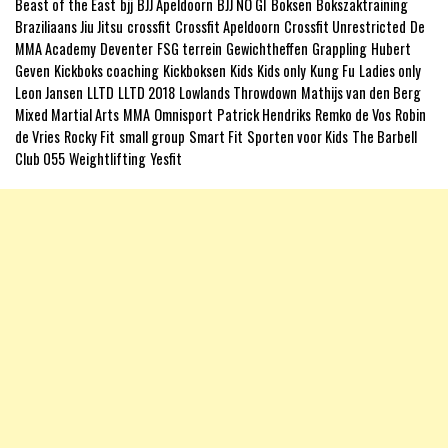
Beast of the East
bjj
BJJ Apeldoorn
BJJ NO GI
Boksen
Bokszaktraining
Braziliaans Jiu Jitsu
crossfit
Crossfit Apeldoorn
Crossfit Unrestricted
De
MMA Academy
Deventer
FSG terrein
Gewichtheffen
Grappling
Hubert
Geven
Kickboks coaching
Kickboksen
Kids
Kids only
Kung Fu
Ladies only
Leon Jansen
LLTD
LLTD 2018
Lowlands Throwdown
Mathijs van den Berg
Mixed Martial Arts
MMA
Omnisport
Patrick Hendriks
Remko de Vos
Robin
de Vries
Rocky Fit
small group
Smart Fit
Sporten voor Kids
The Barbell
Club 055
Weightlifting
Yesfit