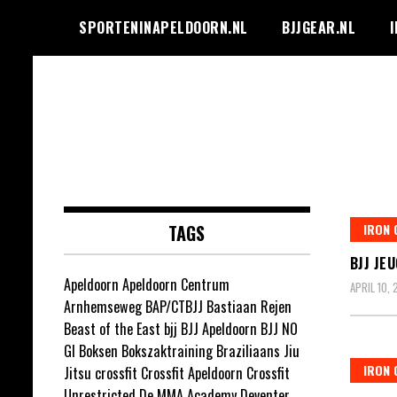
Ga
SPORTENINAPELDOORN.NL
BJJGEAR.NL
I
naar
de
inhoud
Sporten in
Apeldoorn
TAGS
IRON 
BJJ JE
Apeldoorn
Apeldoorn Centrum
APRIL 10,
Arnhemseweg
BAP/CTBJJ
Bastiaan Rejen
Beast of the East
bjj
BJJ Apeldoorn
BJJ NO
GI
Boksen
Bokszaktraining
Braziliaans Jiu
IRON 
Jitsu
crossfit
Crossfit Apeldoorn
Crossfit
Unrestricted
De MMA Academy
Deventer