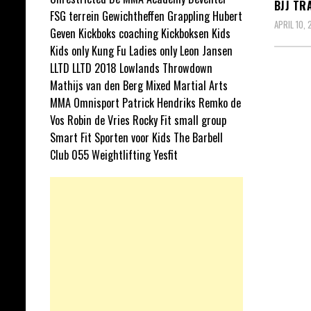
BJJ TR
FSG terrein
Gewichtheffen
Grappling
Hubert
APRIL 10,
Geven
Kickboks coaching
Kickboksen
Kids
Kids only
Kung Fu
Ladies only
Leon Jansen
LLTD
LLTD 2018
Lowlands Throwdown
Mathijs van den Berg
Mixed Martial Arts
MMA
Omnisport
Patrick Hendriks
Remko de
Vos
Robin de Vries
Rocky Fit
small group
Smart Fit
Sporten voor Kids
The Barbell
Club 055
Weightlifting
Yesfit