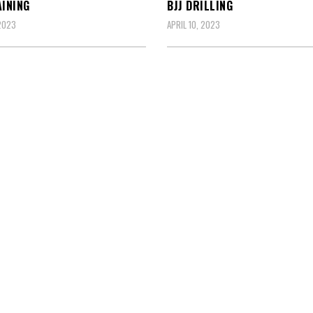
AINING
BJJ DRILLING
 2023
APRIL 10, 2023