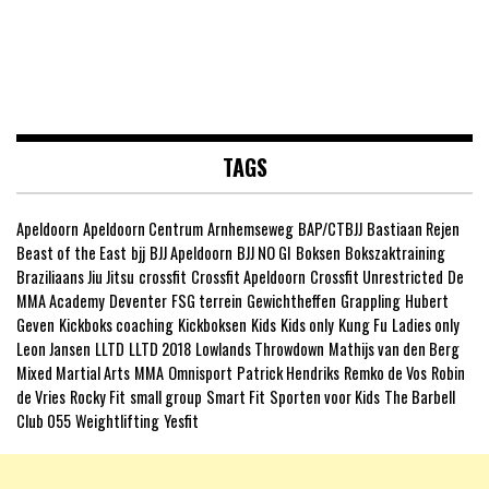
TAGS
Apeldoorn
Apeldoorn Centrum
Arnhemseweg
BAP/CTBJJ
Bastiaan Rejen
Beast of the East
bjj
BJJ Apeldoorn
BJJ NO GI
Boksen
Bokszaktraining
Braziliaans Jiu Jitsu
crossfit
Crossfit Apeldoorn
Crossfit Unrestricted
De
MMA Academy
Deventer
FSG terrein
Gewichtheffen
Grappling
Hubert
Geven
Kickboks coaching
Kickboksen
Kids
Kids only
Kung Fu
Ladies only
Leon Jansen
LLTD
LLTD 2018
Lowlands Throwdown
Mathijs van den Berg
Mixed Martial Arts
MMA
Omnisport
Patrick Hendriks
Remko de Vos
Robin
de Vries
Rocky Fit
small group
Smart Fit
Sporten voor Kids
The Barbell
Club 055
Weightlifting
Yesfit