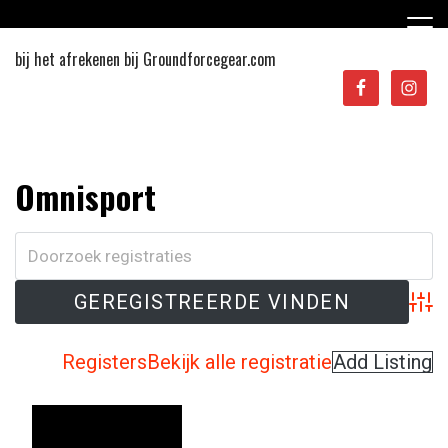
Ga
naar
de
bij het afrekenen bij Groundforcegear.com
inhoud
Sporten in Apeldoorn
Omnisport
Adva
Registers
Bekijk alle registratie
Add Listing