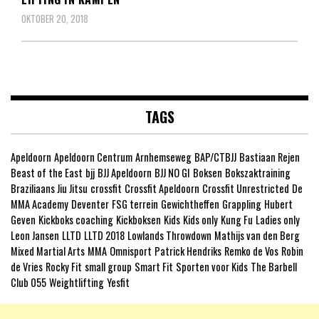
OKTOBER 20, 2018
TAGS
Apeldoorn
Apeldoorn Centrum
Arnhemseweg
BAP/CTBJJ
Bastiaan Rejen
Beast of the East
bjj
BJJ Apeldoorn
BJJ NO GI
Boksen
Bokszaktraining
Braziliaans Jiu Jitsu
crossfit
Crossfit Apeldoorn
Crossfit Unrestricted
De
MMA Academy
Deventer
FSG terrein
Gewichtheffen
Grappling
Hubert
Geven
Kickboks coaching
Kickboksen
Kids
Kids only
Kung Fu
Ladies only
Leon Jansen
LLTD
LLTD 2018
Lowlands Throwdown
Mathijs van den Berg
Mixed Martial Arts
MMA
Omnisport
Patrick Hendriks
Remko de Vos
Robin
de Vries
Rocky Fit
small group
Smart Fit
Sporten voor Kids
The Barbell
Club 055
Weightlifting
Yesfit