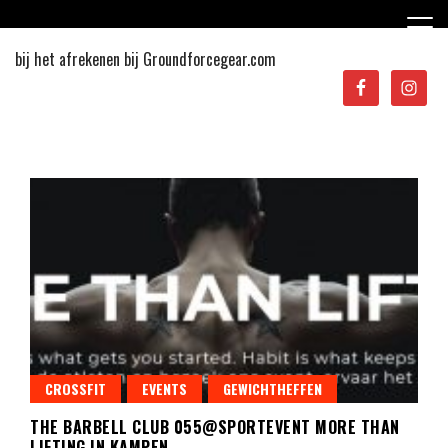
Ga
naar
de
bij het afrekenen bij Groundforcegear.com
inhoud
Sporten in Apeldoorn
CROSSFIT
EVENTS
GEWICHTHEFFEN
THE BARBELL CLUB 055@SPORTEVENT MORE THAN
LIFTING IN KAMPEN