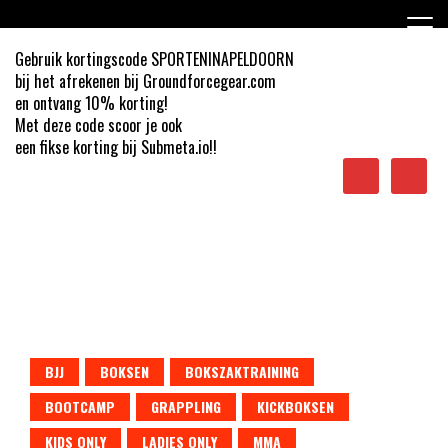
Ga
naar
de
Gebruik kortingscode SPORTENINAPELDOORN
inhoud
bij het afrekenen bij Groundforcegear.com
en ontvang 10% korting!
Met deze code scoor je ook
een fikse korting bij Submeta.io!!
Sporten in Apeldoorn
BJJ
BOKSEN
BOKSZAKTRAINING
BOOTCAMP
GRAPPLING
KICKBOKSEN
KIDS ONLY
LADIES ONLY
MMA