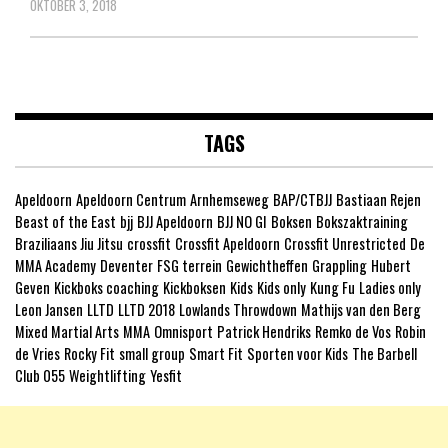
OKTOBER 3, 2018
TAGS
Apeldoorn
Apeldoorn Centrum
Arnhemseweg
BAP/CTBJJ
Bastiaan Rejen
Beast of the East
bjj
BJJ Apeldoorn
BJJ NO GI
Boksen
Bokszaktraining
Braziliaans Jiu Jitsu
crossfit
Crossfit Apeldoorn
Crossfit Unrestricted
De
MMA Academy
Deventer
FSG terrein
Gewichtheffen
Grappling
Hubert
Geven
Kickboks coaching
Kickboksen
Kids
Kids only
Kung Fu
Ladies only
Leon Jansen
LLTD
LLTD 2018
Lowlands Throwdown
Mathijs van den Berg
Mixed Martial Arts
MMA
Omnisport
Patrick Hendriks
Remko de Vos
Robin
de Vries
Rocky Fit
small group
Smart Fit
Sporten voor Kids
The Barbell
Club 055
Weightlifting
Yesfit