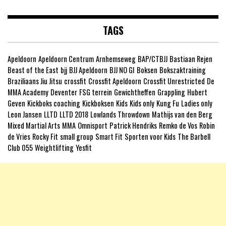
TAGS
Apeldoorn
Apeldoorn Centrum
Arnhemseweg
BAP/CTBJJ
Bastiaan Rejen
Beast of the East
bjj
BJJ Apeldoorn
BJJ NO GI
Boksen
Bokszaktraining
Braziliaans Jiu Jitsu
crossfit
Crossfit Apeldoorn
Crossfit Unrestricted
De
MMA Academy
Deventer
FSG terrein
Gewichtheffen
Grappling
Hubert
Geven
Kickboks coaching
Kickboksen
Kids
Kids only
Kung Fu
Ladies only
Leon Jansen
LLTD
LLTD 2018
Lowlands Throwdown
Mathijs van den Berg
Mixed Martial Arts
MMA
Omnisport
Patrick Hendriks
Remko de Vos
Robin
de Vries
Rocky Fit
small group
Smart Fit
Sporten voor Kids
The Barbell
Club 055
Weightlifting
Yesfit