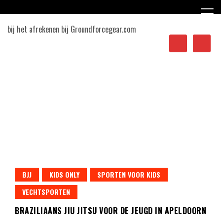
Ga
naar
de
bij het afrekenen bij Groundforcegear.com
inhoud
Sporten in Apeldoorn
BJJ
KIDS ONLY
SPORTEN VOOR KIDS
VECHTSPORTEN
BRAZILIAANS JIU JITSU VOOR DE JEUGD IN APELDOORN