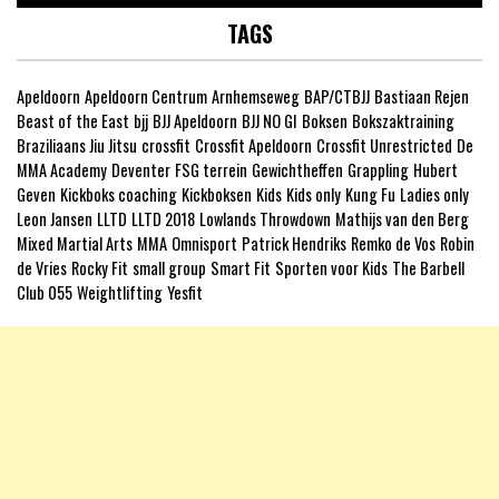
TAGS
Apeldoorn
Apeldoorn Centrum
Arnhemseweg
BAP/CTBJJ
Bastiaan Rejen
Beast of the East
bjj
BJJ Apeldoorn
BJJ NO GI
Boksen
Bokszaktraining
Braziliaans Jiu Jitsu
crossfit
Crossfit Apeldoorn
Crossfit Unrestricted
De
MMA Academy
Deventer
FSG terrein
Gewichtheffen
Grappling
Hubert
Geven
Kickboks coaching
Kickboksen
Kids
Kids only
Kung Fu
Ladies only
Leon Jansen
LLTD
LLTD 2018
Lowlands Throwdown
Mathijs van den Berg
Mixed Martial Arts
MMA
Omnisport
Patrick Hendriks
Remko de Vos
Robin
de Vries
Rocky Fit
small group
Smart Fit
Sporten voor Kids
The Barbell
Club 055
Weightlifting
Yesfit