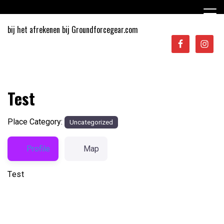
Ga
naar
de
bij het afrekenen bij Groundforcegear.com
inhoud
Sporten in Apeldoorn
Test
Place Category:
Uncategorized
Profile
Map
Test