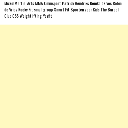
Mixed Martial Arts
MMA
Omnisport
Patrick Hendriks
Remko de Vos
Robin
de Vries
Rocky Fit
small group
Smart Fit
Sporten voor Kids
The Barbell
Club 055
Weightlifting
Yesfit