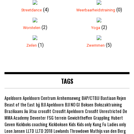
(4)
(0)
Streetdance
Weerbaarheidstraining
(2)
(2)
Worstelen
Yoga
(1)
(5)
Zeilen
Zwemmen
TAGS
Apeldoorn
Apeldoorn Centrum
Arnhemseweg
BAP/CTBJJ
Bastiaan Rejen
Beast of the East
bjj
BJJ Apeldoorn
BJJ NO GI
Boksen
Bokszaktraining
Braziliaans Jiu Jitsu
crossfit
Crossfit Apeldoorn
Crossfit Unrestricted
De
MMA Academy
Deventer
FSG terrein
Gewichtheffen
Grappling
Hubert
Geven
Kickboks coaching
Kickboksen
Kids
Kids only
Kung Fu
Ladies only
Leon Jansen
LLTD
LLTD 2018
Lowlands Throwdown
Mathijs van den Berg