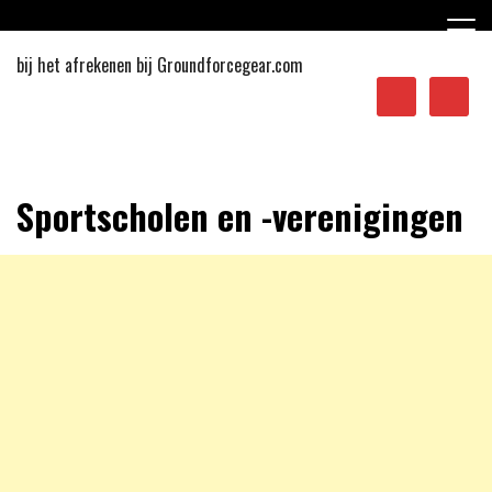
Ga
naar
de
bij het afrekenen bij Groundforcegear.com
inhoud
Sporten in Apeldoorn
Sportscholen en -verenigingen