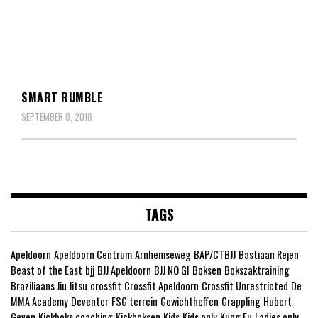
SMART RUMBLE
SEPTEMBER 8, 2018
TAGS
Apeldoorn
Apeldoorn Centrum
Arnhemseweg
BAP/CTBJJ
Bastiaan Rejen
Beast of the East
bjj
BJJ Apeldoorn
BJJ NO GI
Boksen
Bokszaktraining
Braziliaans Jiu Jitsu
crossfit
Crossfit Apeldoorn
Crossfit Unrestricted
De
MMA Academy
Deventer
FSG terrein
Gewichtheffen
Grappling
Hubert
Geven
Kickboks coaching
Kickboksen
Kids
Kids only
Kung Fu
Ladies only