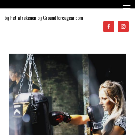
Ga
naar
de
bij het afrekenen bij Groundforcegear.com
inhoud
Sporten in Apeldoorn